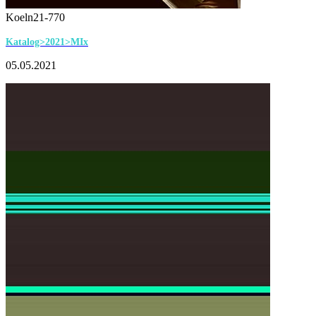
Koeln21-770
Katalog>2021>MIx
05.05.2021