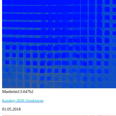
Manheim13-047b2
Katalog>2018>Strukturen
01.05.2018