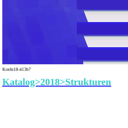
Koeln18-413b7
Katalog>2018>Strukturen